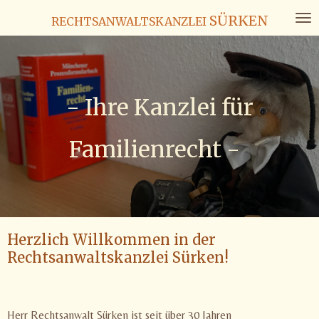
Zum
SÜRKEN
RECHTSANWALTSKANZLEI
Hauptinhalt
springen
- Ihre Kanzlei für
Familienrecht -
Herzlich Willkommen in der
Rechtsanwaltskanzlei Sürken!
Herr Rechtsanwalt Sürken ist seit über 30 Jahren